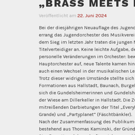
„BRASS MEETS 
Veröffentlicht am
22. Juni 2024
Bei der diesjährigen Neuauflage des Jugen
errang das Jugendorchester des Musikverei
dem Sieg im letzten Jahr traten die jungen
Titelverteidiger an. Keine leichte Aufgabe, 
personelle Veränderungen im Orchester: be
Hauptorchester auf, neue Talente kamen hi
auch einen Wechsel in der musikalischen Le
Trotz dieser widrigen Umstände stellte sic
Formationen aus Hallstadt, Baunach, Burg
sich die Gundelsheimerinnen und Gundelsh
der Wiese am Dillerkeller in Hallstadt. Die
mitreißenden Darbietungen der Titel „Every
Grande) und „Partyplanet“ (Fäschtbänkler).
Nach der Zusammenfassung des Publikum-V
bestehend aus Thomas Kaminski, der Gründ