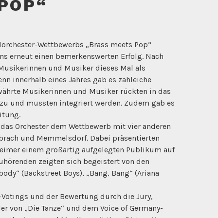
POP“
dorchester-Wettbewerbs „Brass meets Pop“
ns erneut einen bemerkenswerten Erfolg. Nach
 Musikerinnen und Musiker dieses Mal als
denn innerhalb eines Jahres gab es zahleiche
währte Musikerinnen und Musiker rückten in das
nzu und mussten integriert werden. Zudem gab es
itung.
h das Orchester dem Wettbewerb mit vier anderen
ebrach und Memmelsdorf. Dabei präsentierten
eimer einem großartig aufgelegten Publikum auf
 Zuhörenden zeigten sich begeistert von den
body“ (Backstreet Boys), „Bang, Bang“ (Ariana
otings und der Bewertung durch die Jury,
er von „Die Tanze“ und dem Voice of Germany-