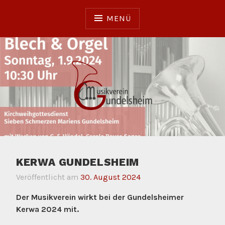
Zum
Inhalt
MENÜ
springen
Musikverein Gundelsheim
MUSIKVEREIN
GUNDELSHEIM
KERWA GUNDELSHEIM
Veröffentlicht am
30. August 2024
Der Musikverein wirkt bei der Gundelsheimer
Kerwa 2024 mit.